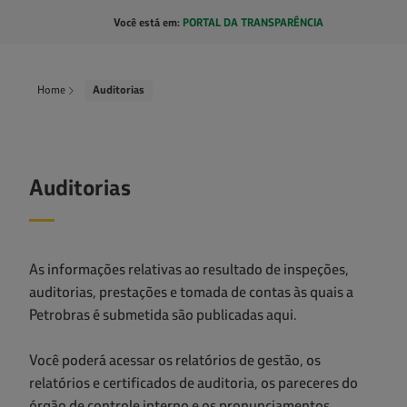
Pular para o Conteúdo principal
Você está em:
PORTAL DA TRANSPARÊNCIA
ar caixa de cookies
Home
Auditorias
Auditorias
As informações relativas ao resultado de inspeções,
auditorias, prestações e tomada de contas às quais a
Petrobras é submetida são publicadas aqui.
Você poderá acessar os relatórios de gestão, os
relatórios e certificados de auditoria, os pareceres do
órgão de controle interno e os pronunciamentos