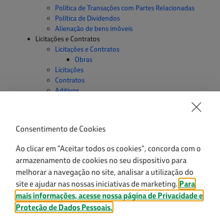
Política de Transações com Partes Relacionadas
Política de Dividendos
Alienação de bens imóveis
Licitações e Contratos
Licitações e Contratos
Obras
Licitações
Contratos
Aditivos
Patrocínios
Contratos de Transferência de Tecnologia
Outras seções
Consentimento de Cookies
Convênios e Transferências
Empregados Públicos
Ao clicar em "Aceitar todos os cookies", concorda com o
Informações Classificadas
armazenamento de cookies no seu dispositivo para
Serviço de Informação ao Cidadão - SIC
melhorar a navegação no site, analisar a utilização do
Perguntas Frequentes
site e ajudar nas nossas iniciativas de marketing.
Para
Dados Abertos
Sanções Administrativas
mais informações, acesse nossa página de Privacidade e
Transparência e Prestação de Contas
Proteção de Dados Pessoais.